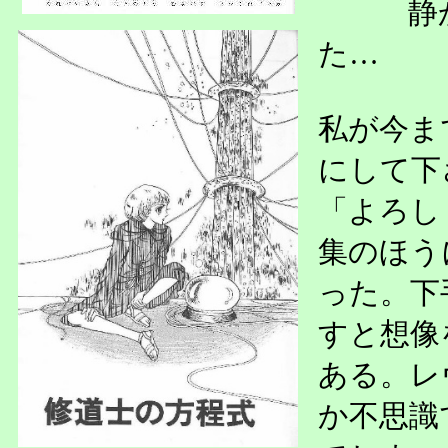
静
た…
私が今ま
にして下
「よろし
集のほう
った。下
すと想像
ある。レ
か不思識